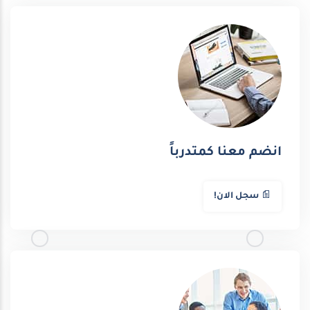
انضم معنا كمتدرباً
سجل الان!