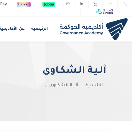
الرئيسية
عن الأكاديمية
آلـيـة الـشكـاوى
الرئيسية
آلـيـة الـشكـاوى