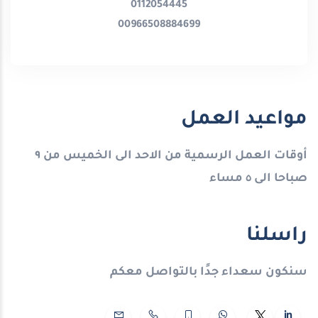
0112054445
00966508884699
مواعيد العمل
أوقات العمل الرسمية من الاحد الى الخميس
من ٩
صباحا الى ٥ مساء
راسلنا
سنكون سعداء جدًا بالتواصل معكم