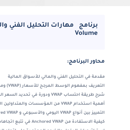
Volume
محاور البرنامج:
مقدمة في التحليل الفني والمالي للأسواق المالية
التعريف بمفهوم الوسط المرجح للأسعار
(VWAP)
ومف
شرح طريقة احتساب
VWAP
ودورة في تحديد السعر ال
أهمية استخدام
VWAP
من المؤسسات والمتداولين الك
التمييز بين أنواع
VWAP
اليومي والأسبوعي و
red VWAP
كيفية الاستفادة من
Anchored VWAP
في تتبع اتجاهات