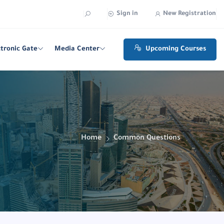
Sign in
New Registration
ctronic Gate
Media Center
Upcoming Courses
Home
Common Questions