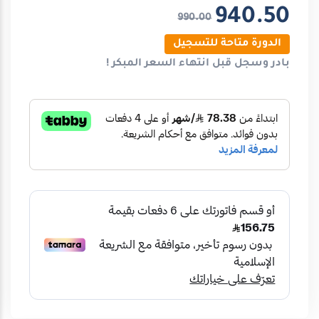
940.50
990.00
الدورة متاحة للتسجيل
بادر وسجل قبل انتهاء
السعر المبكر
!